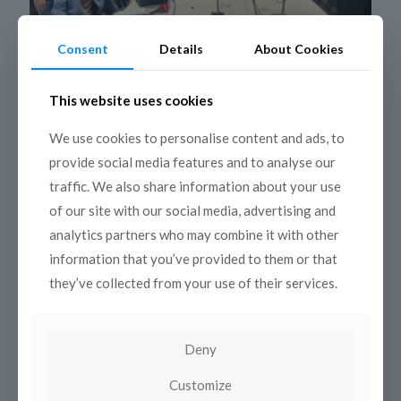
Consent
Details
About Cookies
This website uses cookies
22 décembre 2022
We use cookies to personalise content and ads, to
« Effective Reporting on Migration » – un
provide social media features and to analyse our
atelier international de formation pour
journalistes
traffic. We also share information about your use
of our site with our social media, advertising and
Belgrade (Serbie), 20-22 février Du 20 au 22 février 2023,
un groupe international de journalistes ayant une
analytics partners who may combine it with other
expérience préalable dans le reportage sur la migration
information that you’ve provided to them or that
s’est
[…]
they’ve collected from your use of their services.
Read more
Deny
Customize