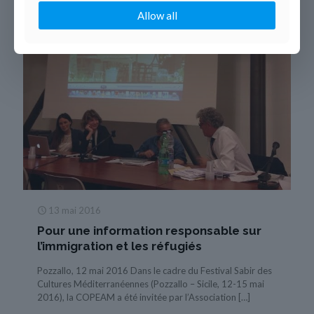
Allow all
13 mai 2016
Pour une information responsable sur
l’immigration et les réfugiés
Pozzallo, 12 mai 2016 Dans le cadre du Festival Sabir des
Cultures Méditerranéennes (Pozzallo – Sicile, 12-15 mai
2016), la COPEAM a été invitée par l’Association
[…]