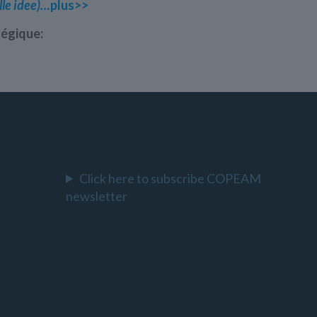
elle idee)…
plus>>
tégique:
Click here to subscribe COPEAM
newsletter
l