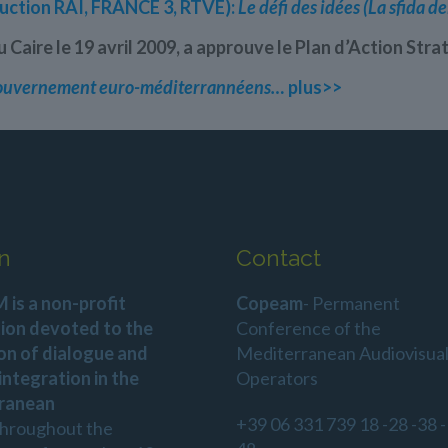
uction RAI, FRANCE 3, RTVE):
Le défi des idées (La sfida d
aire le 19 avril 2009, a approuve le Plan d’Action Stra
e gouvernement euro-méditerrannéens
…
plus>>
n
Contact
is a non-profit
Copeam
- Permanent
ion devoted to the
Conference of the
on of dialogue and
Mediterranean Audiovisua
 integration in the
Operators
ranean
+39 06 331 739 18 -28 -38 -
throughout the