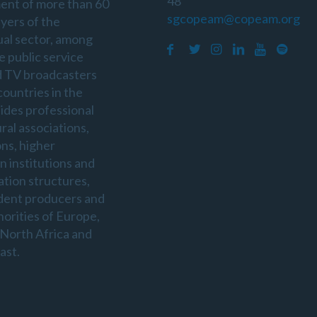
48
ent of more than 60
sgcopeam@copeam.org
ayers of the
ual sector, among
e public service
d TV broadcasters
countries in the
sides professional
ral associations,
ons, higher
n institutions and
ation structures,
dent producers and
horities of Europe,
 North Africa and
ast.