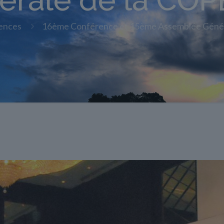
érale de la CO
ences
16ème Conférence et 15ème Assemblée Géné