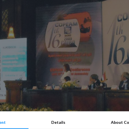
ent
Details
About Co