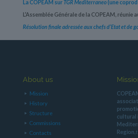
La COPEAM sur
TGR Mediterraneo
(une coprod
L’Assemblée Générale de la COPEAM, réunie au C
Résolution finale adressée aux chefs d’Etat et d
About us
Missio
Mission
COPEAM 
associat
History
promoti
Structure
cultural
Commissions
Mediter
Region,
Contacts