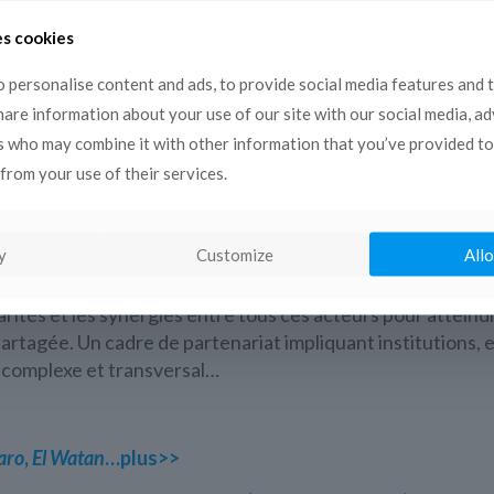
es cookies
 personalise content and ads, to provide social media features and 
share information about your use of our site with our social media, a
s who may combine it with other information that you’ve provided to
M
a offertl’occasion de créer un «lien» entre le secteur des 
from your use of their services.
erranéen autour des axes prioritaires de développement 
recherche/culture, …).
y
Customize
Allo
rités et les synergies entre tous ces acteurs pour atteind
rtagée. Un cadre de partenariat impliquant institutions, e
 complexe et transversal…
aro
,
El Watan
…plus>>