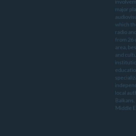
involvem
major pl
audiovis
which th
radio an
from 26 
area, be
and cultu
instituti
educatio
specializ
indepen
local aut
Balkans,
Middle E