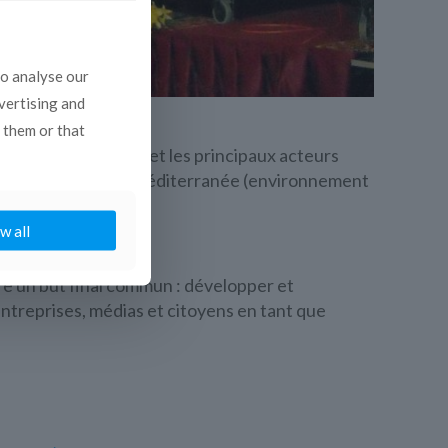
to analyse our
dvertising and
 them or that
médias audiovisuels et les principaux acteurs
de l’Union pour la Méditerranée (environnement
w all
re un but final commun : développer et
ntreprises, médias et citoyens en tant que