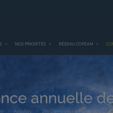
S
NOS PRIORITÉS
RÉSEAU COPEAM
CO
ence annuelle d
me
Activités
28e Conférence annuelle de la CO