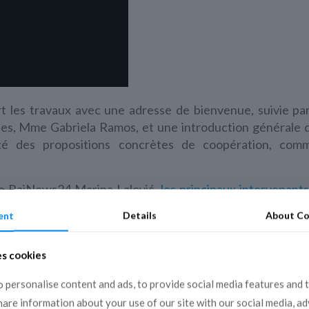
ert les travaux avec une adresse de bienvenue, suivie pa
es, Mme Gabriela Ramos, et une introduction générale 
ncé des propositions concrètes de coopération, comme
 de RaiNews24 Marina Lalović,
les principaux intervenant
ent
Details
About Co
 sur les solutions qui pourraient être adoptées par les méd
d’approfondir la « question » interculturelle et interreli
es cookies
ccent particulier a été mis sur le rôle important des régul
 personalise content and ads, to provide social media features and 
share information about your use of our site with our social media, a