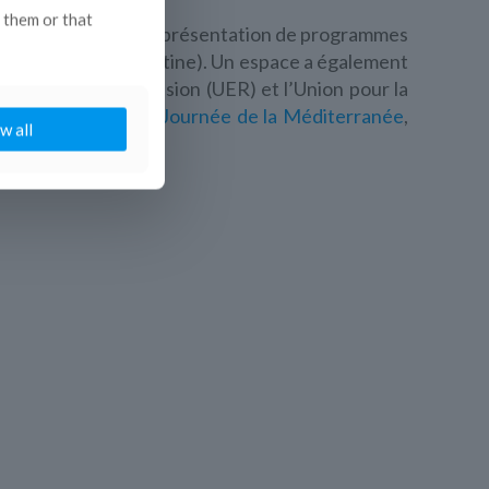
 them or that
s l’après-midi, avec la présentation de programmes
t PakaPaka TV (Argentine). Un espace a également
nne de Radio-Télévision (UER) et l’Union pour la
Développement
et la
Journée de la Méditerranée
,
w all