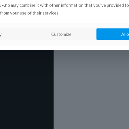
s who may combine it with other information that you’ve provided to
 de dialogue interculturel et interreligieux a eu lieu dan
from your use of their services.
publics d’autres pays comme France Télévisions (France) e
 l’échelle régionale promues par l’UNESCO, l’Union Europée
iale de la Diversité Culturelle pour le Dialogue et le 
y
Customize
Allo
021, date de début, en 1995, du Processus de Barcelone.