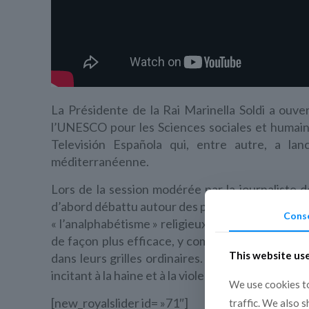
La Présidente de la Rai Marinella Soldi a ouv
l’UNESCO pour les Sciences sociales et humain
Televisión Española qui, entre autre, a la
méditerranéenne.
Lors de la session modérée par la journaliste
d’abord débattu autour des problèmes liés à
Cons
« l’analphabétisme » religieux et culturel, puis
de façon plus efficace, y compris la possibilité 
This website us
dans leurs grilles ordinaires. Par ailleurs, un a
incitant à la haine et à la violence.
We use cookies to
[new_royalslider id= »71″]
traffic. We also 