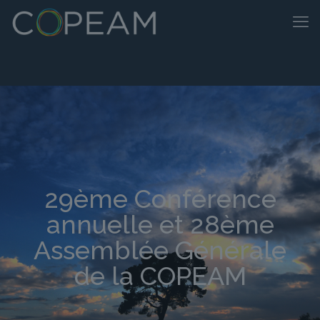
29ème Conférence
annuelle et 28ème
Assemblée Générale
de la COPEAM