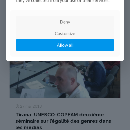
they’ve collected from your use of their services.
Deny
Customize
Allow all
27 mai 2013
Tirana: UNESCO-COPEAM deuxième
séminaire sur l’égalité des genres dans
les médias