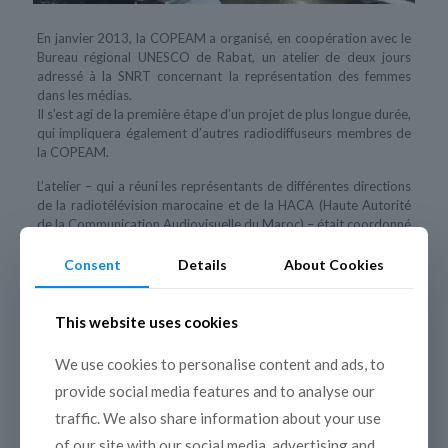
En janvier 2013, la COPEAM a organisé, en coopération avec le
Bureau régional UNESCO de Rabat, un atelier de deux jours
adressé à la SNRT concernant la représentation des femmes
dans les médias.
Il s’est agi de la première étape d’un projet de plus longue durée,
qui impliquera également d’autres radiodiffuseurs membres de
la COPEAM.
L’atelier – qui a réuni les représentants de différentes directions
de la radiotélévision marocaine et de la HACA (Haute Autorité
de la Communication Audiovisuelle du Maroc) – était coordonné
par l’UNESCO et la COPEAM et portait sur l’analyse critique et
l’adaptation, au sein de la SNRT, des « Indicateurs des Genres
Consent
Details
About Cookies
pour les Médias ». Ce travail préparatoire et partagé sera la
base pour la mise en place d’une étude de faisabilité sur
l’application des Indicateurs sélectionnés et, en suite, pour
This website uses cookies
l’évaluation du niveau de sensibilisation dans cet Organisme par
rapport à la parité entre les sexes, tant au niveau des politiques
We use cookies to personalise content and ads, to
internes que des contenus télé et radio produits et diffusés.
provide social media features and to analyse our
Cette action s’inscrit dans le projet « Promotion du rôle des
traffic. We also share information about your use
médias audiovisuels publics en tant que plateforme de libre
of our site with our social media, advertising and
expression pour les femmes et diffuseurs de la culture de