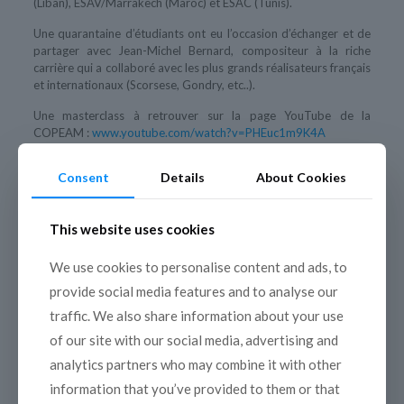
(Liban), ESAV/Marrakech (Maroc) et ESAC (Tunis).
Une quarantaine d’étudiants ont eu l’occasion d’échanger et de
partager avec Jean-Michel Bernard, compositeur à la riche
carrière qui a collaboré avec les plus grands réalisateurs français
et internationaux (Scorsese, Gondry, etc..).
Une masterclass à retrouver sur la page YouTube de la
COPEAM :
www.youtube.com/watch?v=PHEuc1m9K4A
Consent
Details
About Cookies
This website uses cookies
We use cookies to personalise content and ads, to
provide social media features and to analyse our
traffic. We also share information about your use
of our site with our social media, advertising and
analytics partners who may combine it with other
information that you’ve provided to them or that