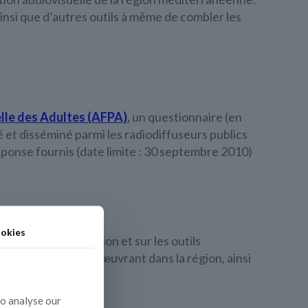
ainsi que d’autres outils à même de combler les
lle des Adultes (AFPA)
,
un questionnaire (en
é et disséminé parmi les radiodiffuseurs publics
onse fournis (date limite : 30 septembre 2010)
okies
 besoins en formation et sur les outils
ituts de formation œuvrant dans la région, ainsi
to analyse our