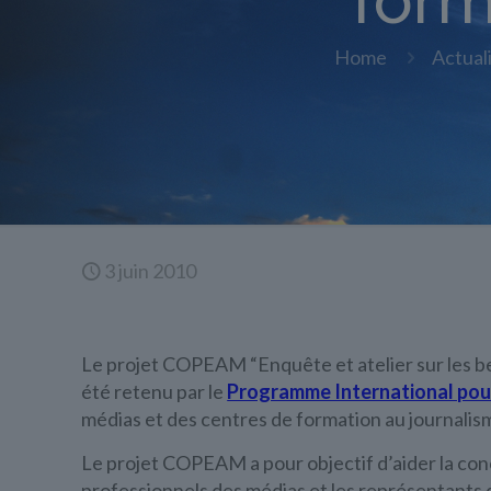
form
Home
Actual
3 juin 2010
Le projet COPEAM “Enquête et atelier sur les be
été retenu par le
Programme International pou
médias et des centres de formation au journalism
Le projet COPEAM a pour objectif d’aider la con
professionnels des médias et les représentants 