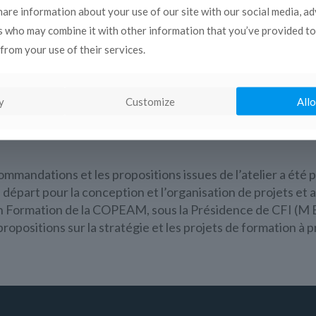
riels à partir du partage des résultats du questionnaire
share information about your use of our site with our social media, a
nités de l’e-learning (formation à distance par satellite et 
s who may combine it with other information that you’ve provided to
 de Uninettuno et AFPA.
from your use of their services.
 lesquels Mme Ito Misako (Conseillère pour la communicatio
, les représentants des départements de l’information et de 
rité Palestinienne, JRTV/Jordanie, ORTAS/Syrie, Radio 
y
Customize
Allo
rance, INA/France, Uninettuno/Italie, ESJ Montpellier/F
ommandations et les propositions issues de l’atelier a été
part pour la conception et l’organisation de projets et a
ion Formation de la COPEAM, sous la Présidence de CFI (M 
opositions sur la stratégie et les projets de formation à p