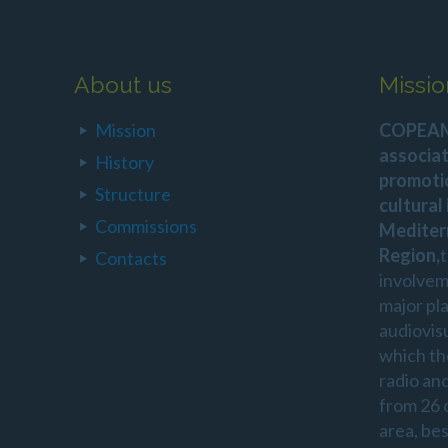
About us
Missio
Mission
COPEAM 
associat
History
promoti
Structure
cultural
Commissions
Mediter
Region,
Contacts
involvem
major pl
audiovis
which th
radio an
from 26 
area, be