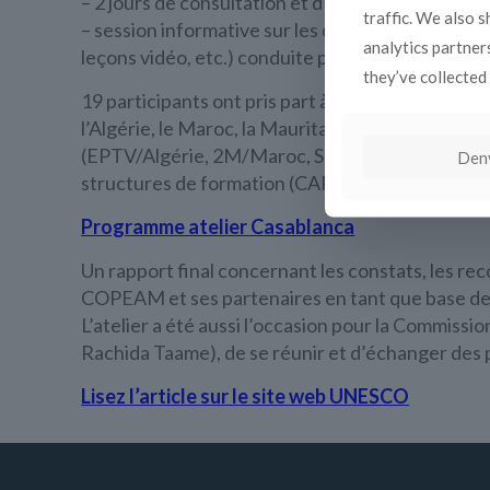
– 2 jours de consultation et d’échange intersecto
traffic. We also 
– session informative sur les outils et les opportu
analytics partner
leçons vidéo, etc.) conduite par 2 experts issus
they’ve collected 
19 participants ont pris part à l’atelier, parmi
l’Algérie, le Maroc, la Mauritanie et la Tunisie)
(EPTV/Algérie, 2M/Maroc, SNRT/Maroc, PCB/Auto
Den
structures de formation (CAPJC/Tunisie, CFI/F
Programme atelier Casablanca
Un rapport final concernant les constats, les rec
COPEAM et ses partenaires en tant que base de dé
L’atelier a été aussi l’occasion pour la Commiss
Rachida Taame), de se réunir et d’échanger des pr
Lisez l’article sur le site web
UNESCO