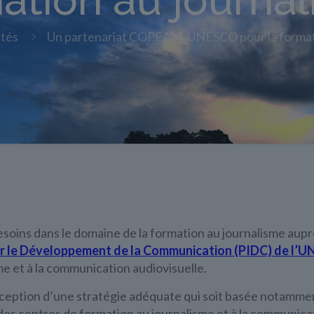
ation au journa
ités
Un partenariat COPEAM-UNESCO pour la formati
soins dans le domaine de la formation au journalisme aup
r le Développement de la Communication (PIDC) de l’
e et à la communication audiovisuelle.
ception d’une stratégie adéquate qui soit basée notamment
des centres de formation au journalisme et à la communica