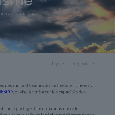
lisme
on au journalisme
Tags
Categories
rès des radiodiffuseurs du sud méditerranéen” a
UNESCO
, et vise à renforcer les capacités des
 sur le partage d’informations entre les
tion audiovisuelle de la région méditerranéenne.