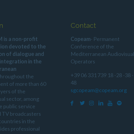
n
Contact
is a non-profit
Copeam
- Permanent
ion devoted to the
Conference of the
on of dialogue and
Mediterranean Audiovisua
 integration in the
Operators
ranean
+39 06 331 739 18 -28 -38 -
throughout the
48
ent of more than 60
sgcopeam@copeam.org
ayers of the
ual sector, among
e public service
d TV broadcasters
countries in the
sides professional