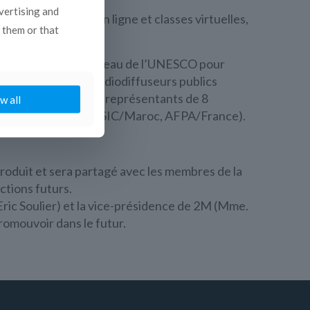
dvertising and
Internet, tutorage en ligne et classes virtuelles,
 them or that
n et l’information. Bureau de l’UNESCO pour
la formation des 7 radiodiffuseurs publics
Tunisienne) et les représentants de 8
w all
rance, ESJC/Maroc, ISIC/Maroc, AFPA/France).
 produit et sera partagé avec les membres de la
ctions futurs.
Eric Soulier) et la vice-présidence de 2M (Mme.
romouvoir dans le futur.