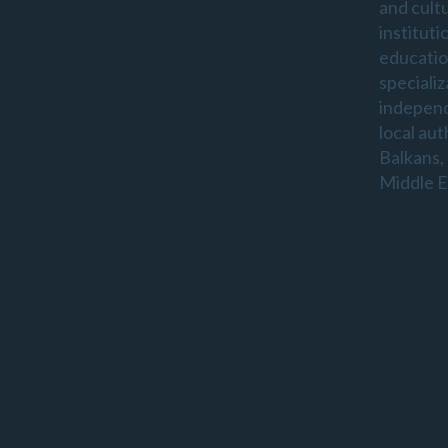
and cultu
instituti
educatio
specializ
indepen
local aut
Balkans,
Middle E