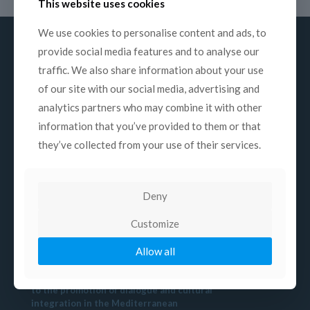
This website uses cookies
We use cookies to personalise content and ads, to
provide social media features and to analyse our
traffic. We also share information about your use
of our site with our social media, advertising and
About us
analytics partners who may combine it with other
Mission
information that you’ve provided to them or that
History
they’ve collected from your use of their services.
Structure
Commissions
Deny
Contacts
Customize
Mission
Allow all
COPEAM is a non-profit association devoted
to the promotion of dialogue and cultural
integration in the Mediterranean