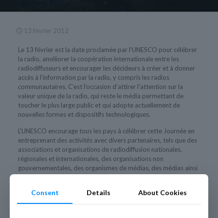
13 février 2012
Le 13 février est la date proclamée par l’UNESCO pour célébrer
la radio, améliorer la coopération internationale entre les
radiodiffuseurs et encourager les décideurs à créer et à donner
accès à l’information par la radio, y compris les radios
communautaires. C’est l’occasion d’attirer l’attention sur la
valeur unique de la radio, qui reste le média permettant de
toucher le plus large public et qui adopte actuellement de
nouvelles formes et dispositifs technologiques.
L’UNESCO encourage tous les pays à célébrer cette Journée en
entreprenant des activités avec divers partenaires, tels que des
associations et organisations de radiodiffusion nationales,
régionales et internationales, des organisations non
gouvernementales, des organismes de médias, des médias ainsi
que le grand public.
Consent
Details
About Cookies
Pour plus d’informations