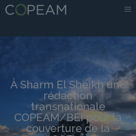
À Sharm El Sheikh une
rédaction
transnationale
COPEAM/BEI pour la
couverture de la