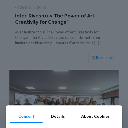
26 février 2025
Inter-Rives 10 « The Power of Art:
Creativity for Change”
Avec le titre choisi The Power of Art: Creativity for
Change, Inter Rives 10 a pour objectif de mettre en
lumière des histoires puissantes d’artistes de la
[…]
Read more
Consent
Details
About Cookies