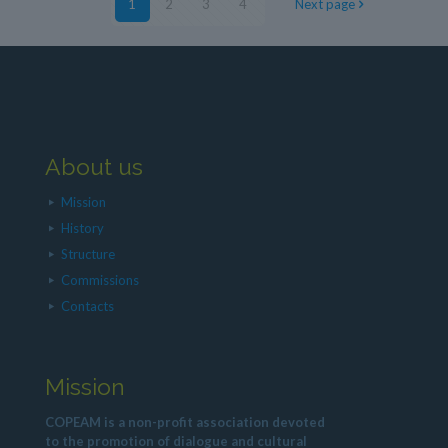
1
2
3
4
Next page
About us
Mission
History
Structure
Commissions
Contacts
Mission
COPEAM is a non-profit association devoted
to the promotion of dialogue and cultural