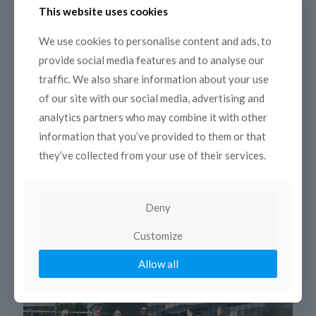
This website uses cookies
We use cookies to personalise content and ads, to
provide social media features and to analyse our
traffic. We also share information about your use
3 février 2025
of our site with our social media, advertising and
Formation TRT-COPEAM sur «Digital
media broadcasting: news, content
analytics partners who may combine it with other
creation and social media strategy»
information that you’ve provided to them or that
they’ve collected from your use of their services.
Sur proposition de la COPEAM, les 30 et 31 janvier 2025
la TRT – Turkish Radio and Television Corporation a
organisé à Ankara une formation internationale
[…]
Deny
Read more
Customize
Allow all