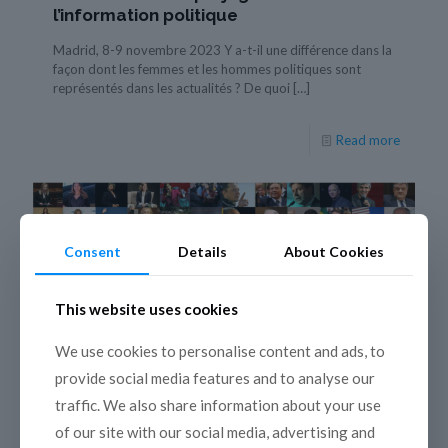
l’information politique
Madrid, 8-9 novembre 2023 Y a-t-il une différence dans la
façon dont les femmes et les hommes politiques sont
représentés dans les actualités ? De quoi
[…]
Read more
Consent
Details
About Cookies
This website uses cookies
17 juillet 2023
We use cookies to personalise content and ads, to
Nouvelles avancées du projet «
provide social media features and to analyse our
Réécrire l’histoire : genre, médias et
traffic. We also share information about your use
politique »
of our site with our social media, advertising and
Ce projet co-financé par l’UE rassemble un consortium