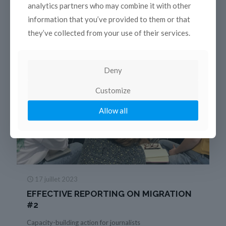
analytics partners who may combine it with other
piloté par la FIJ – qui comprend l’Université de Padoue et
la COPEAM – qui propose un programme
[…]
information that you’ve provided to them or that
they’ve collected from your use of their services.
Read more
Deny
Customize
Allow all
17 juillet 2023
EFFECTIVE REPORTING ON MIGRATION
#2
Capacity-building action for journalists