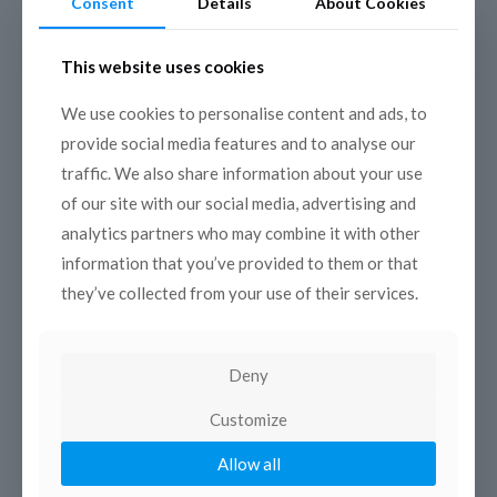
Consent
Details
About Cookies
Les deux premières sessions de la formation participative
sur « L’égalité des genres dans les médias » – financée par le
This website uses cookies
Conseil de l’Europe au travers
[…]
We use cookies to personalise content and ads, to
Read more
provide social media features and to analyse our
traffic. We also share information about your use
of our site with our social media, advertising and
analytics partners who may combine it with other
information that you’ve provided to them or that
they’ve collected from your use of their services.
Deny
Customize
Allow all