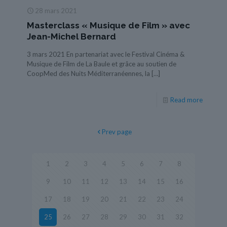
28 mars 2021
Masterclass « Musique de Film » avec
Jean-Michel Bernard
3 mars 2021 En partenariat avec le Festival Cinéma &
Musique de Film de La Baule et grâce au soutien de
CoopMed des Nuits Méditerranéennes, la
[…]
Read more
Prev page
1
2
3
4
5
6
7
8
9
10
11
12
13
14
15
16
17
18
19
20
21
22
23
24
25
26
27
28
29
30
31
32