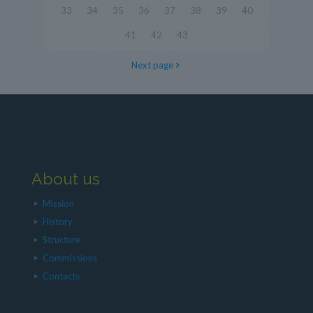
33
34
35
36
37
38
39
40
41
42
43
Next page
About us
Mission
History
Structure
Commissions
Contacts